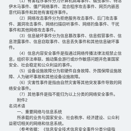
（1）有害程序事件分为计算机病毒事件、蠕虫事件、特洛
伊木马事件、僵尸网络事件、混合程序攻击事件、网页内嵌恶
意代码事件和其他有害程序事件。
（2）网络攻击事件分为拒绝服务攻击事件、后门攻击事
件、漏洞攻击事件、网络扫描窃听事件、网络钓鱼事件、干扰
事件和其他网络攻击事件。
（3）信息破坏事件分为信息篡改事件、信息假冒事件、信
息泄露事件、信息窃取事件、信息丢失事件和其他信息破坏事
件。
（4）信息内容安全事件是指通过网络传播法律法规禁止信
息，组织非法串联、煽动集会游行或炒作敏感问题并危害国家
安全、社会稳定和公众利益的事件。
（5）设备设施故障分为软硬件自身故障、外围保障设施故
障、人为破坏事故和其他设备设施故障。
（6）灾害性事件是指由自然灾害等其他突发事件导致的网
络安全事件。
（7）其他事件是指不能归为以上分类的网络安全事件。
附件2
名词术语
一、重要网络与信息系统
所承载的业务与国家安全、社会秩序、经济建设、公众利
益密切相关的网络和信息系统。
（参考依据：《信息安全技术信息安全事件分类分级指