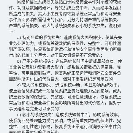
网络和信息系统损失是指由于网络安全事件对系统的软硬
件、功能及数据的破坏，导致系统业务中断，从而给事发组织
所造成的损失，其大小主要考虑恢复系统正常运行和消除安全
事件负面影响所需付出的代价，划分为特别严重的系统损失、
严重的系统损失、较大的系统损失和较小的系统损失，说明如
下：
a) 特别严重的系统损失：造成系统大面积瘫痪，使其丧失
业务处理能力，或系统关键数据的保密性、完整性、可用性遭
到严重破坏，恢复系统正常运行和消除安全事件负面影响所需
付出的代价十分巨大，对于事发组织是不可承受的；
b) 严重的系统损失：造成系统长时间中断或局部瘫痪，使
其业务处理能力受到极大影响，或系统关键数据的保密性、完
整性、可用性遭到破坏，恢复系统正常运行和消除安全事件负
面影响所需付出的代价巨大，但对于事发组织是可承受的；
c) 较大的系统损失：造成系统中断，明显影响系统效率，
使重要信息系统或一般信息系统业务处理能力受到影响，或系
统重要数据的保密性、完整性、可用性遭到破坏，恢复系统正
常运行和消除安全事件负面影响所需付出的代价较大，但对于
事发组织是完全可以承受的；
d) 较小的系统损失：造成系统短暂中断，影响系统效率，
使系统业务处理能力受到影响，或系统重要数据的保密性、完
整性、可用性遭到影响，恢复系统正常运行和消除安全事件负
面影响所需付出的代价较小。