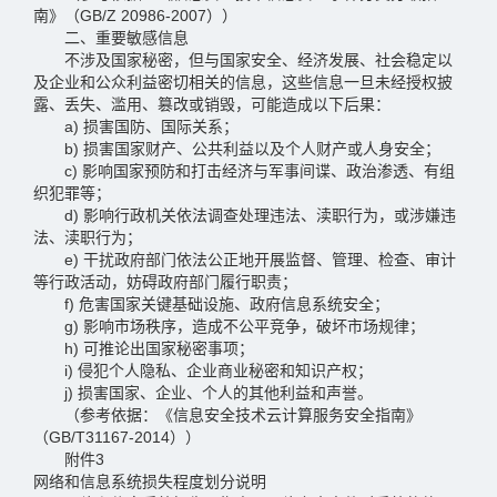
南》（GB/Z 20986-2007））
二、重要敏感信息
不涉及国家秘密，但与国家安全、经济发展、社会稳定以
及企业和公众利益密切相关的信息，这些信息一旦未经授权披
露、丢失、滥用、篡改或销毁，可能造成以下后果：
a) 损害国防、国际关系；
b) 损害国家财产、公共利益以及个人财产或人身安全；
c) 影响国家预防和打击经济与军事间谍、政治渗透、有组
织犯罪等；
d) 影响行政机关依法调查处理违法、渎职行为，或涉嫌违
法、渎职行为；
e) 干扰政府部门依法公正地开展监督、管理、检查、审计
等行政活动，妨碍政府部门履行职责；
f) 危害国家关键基础设施、政府信息系统安全；
g) 影响市场秩序，造成不公平竞争，破坏市场规律；
h) 可推论出国家秘密事项；
i) 侵犯个人隐私、企业商业秘密和知识产权；
j) 损害国家、企业、个人的其他利益和声誉。
（参考依据：《信息安全技术云计算服务安全指南》
（GB/T31167-2014））
附件3
网络和信息系统损失程度划分说明