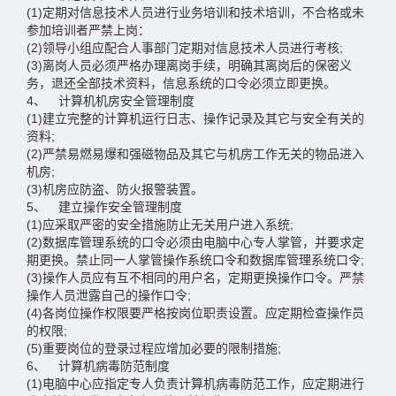
(1)定期对信息技术人员进行业务培训和技术培训，不合格或未
参加培训者严禁上岗：
(2)领导小组应配合人事部门定期对信息技术人员进行考核;
(3)离岗人员必须严格办理离岗手续，明确其离岗后的保密义
务，退还全部技术资料，信息系统的口令必须立即更换。
4、 计算机机房安全管理制度
(1)建立完整的计算机运行日志、操作记录及其它与安全有关的
资料;
(2)严禁易燃易爆和强磁物品及其它与机房工作无关的物品进入
机房;
(3)机房应防盗、防火报警装置。
5、 建立操作安全管理制度
(1)应采取严密的安全措施防止无关用户进入系统;
(2)数据库管理系统的口令必须由电脑中心专人掌管，并要求定
期更换。禁止同一人掌管操作系统口令和数据库管理系统口令;
(3)操作人员应有互不相同的用户名，定期更换操作口令。严禁
操作人员泄露自己的操作口令;
(4)各岗位操作权限要严格按岗位职责设置。应定期检查操作员
的权限;
(5)重要岗位的登录过程应增加必要的限制措施;
6、 计算机病毒防范制度
(1)电脑中心应指定专人负责计算机病毒防范工作，应定期进行