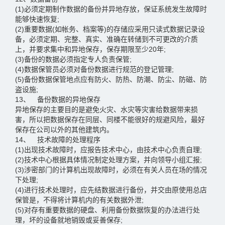
(1)必须定期制作数据的备份并异地存放，保证系统发生故障时
能够快速恢复;
(2)重要数据(如帐务、档案等)的存储应采用只读式数据记录设
备，必须定期、完整、真实、准确在转储到不可更改的介质
上，并要求集中和异地保存，保存期限至少20年;
(3)备份的数据必须指定专人负责保管;
(4)数据保管员必须对备份数据进行规范的登记管理;
(5)备份数据保管地点应有防火、防热、防潮、防尘、防磁、防
盗设施;
13、 备份数据的异地保存
异地保存的主要目的是避免火灾、水灾等灾害给数据带来损
害，所以把数据保存在同层、同楼不能很好的规避风险，最好
保存在公司以外的其他建筑内。
14、 技术故障的处理程序
(1)出现技术故障时，应报告技术中心，由技术中心负责自理;
(2)技术中心根据具体情况制定处理方案，并向领导小组汇报;
(3)涉密部门的计算机出现故障时，必须在有关人员在场的情况
下处理;
(4)进行技术处理时，应先结数据进行备份，并交由原使用总店
保管是，不得将计算机内的有关数据外泄;
(5)对存有重要数据的硬盘、利用备份数据恢复的办法进行处
理，坏的设备就地销毁或妥善保存;